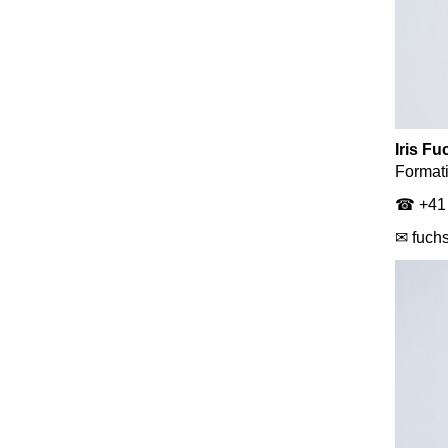
Iris Fu
Format
☎ +41 
✉ fuch