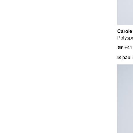
Carole
Polyspo
☎ +41 
✉ paul