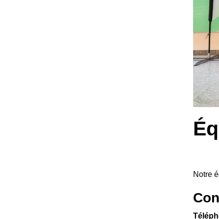
Éq
Notre é
Con
Télép