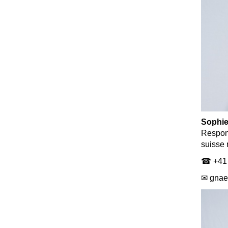
Sophie
Respons
suisse
☎ +41 
✉ gnae