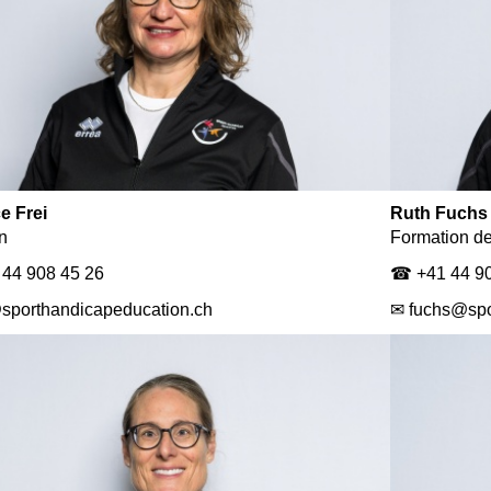
e Frei
Ruth Fuchs
n
Formation d
44 908 45 26
☎ +41 44 90
@sporthandicapeducation.ch
✉ fuchs@spo