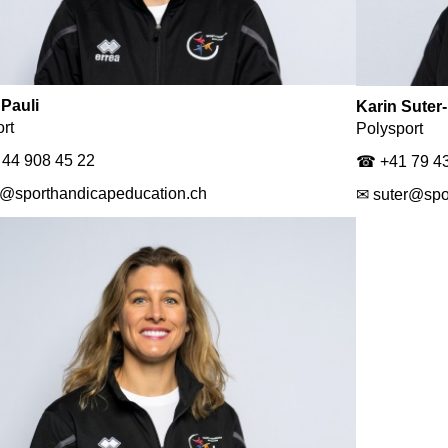
 Pauli
Karin Suter
rt
Polysport
44 908 45 22
☎ +41 79 43
i@sporthandicapeducation.ch
✉ suter@spo