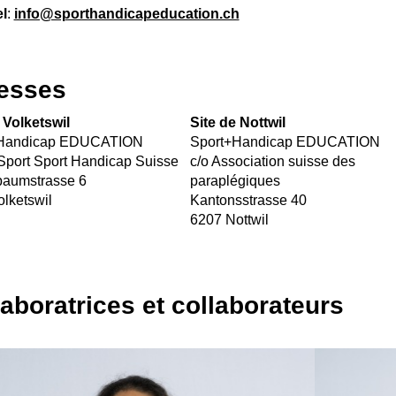
l
:
info@sporthandicapeducation.ch
esses
 Volketswil
Site de Nottwil
+Handicap EDUCATION
Sport+Handicap EDUCATION
Sport Sport Handicap Suisse
c/o Association suisse des
baumstrasse 6
paraplégiques
lketswil
Kantonsstrasse 40
6207 Nottwil
laboratrices et collaborateurs