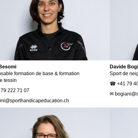
Besomi
Davide Bogi
able formation de base & formation
Sport de nei
e tessin
☎ +41 79 40
79 222 71 07
✉ bogiani@s
mi@sporthandicapeducation.ch