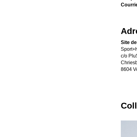
Courrie
Adr
Site de
Sport
c/o Plu
Chries
8604 Vo
Col