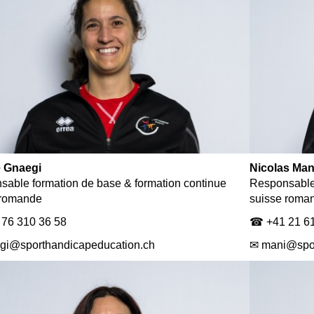
 Gnaegi
Nicolas Man
able formation de base & formation continue
Responsable 
 romande
suisse roma
76 310 36 58
☎ +41 21 61
gi@sporthandicapeducation.ch
✉ mani@spor