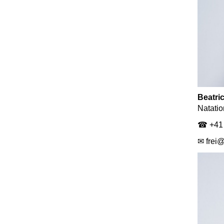
Beatric
Natatio
☎ +41 
✉ frei