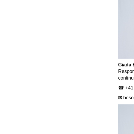
Giada 
Respons
continu
☎ +41 
✉ beso