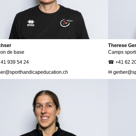
chser
Therese Ge
ion de base
Camps sport
41 939 54 24
☎ +41 62 20
ser@sporthandicapeducation.ch
✉ gerber@sp