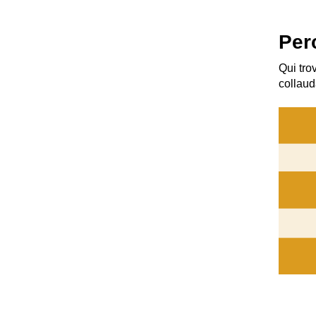
Per
Qui tro
collaud