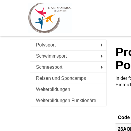
Polysport
Pr
Schwimmsport
Po
Schneesport
Reisen und Sportcamps
In der 
Einreic
Weiterbildungen
Weiterbildungen Funktionäre
Code
26AQP