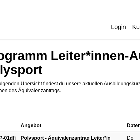
Login
Ku
ogramm Leiter*innen-A
lysport
folgenden Übersicht findest du unsere aktuellen Ausbildungsku
hen des Äquivalenzantrags.
Angebot
Date
-01dfi
Polysport - Äquivalenzantrag Leiter*in
Do